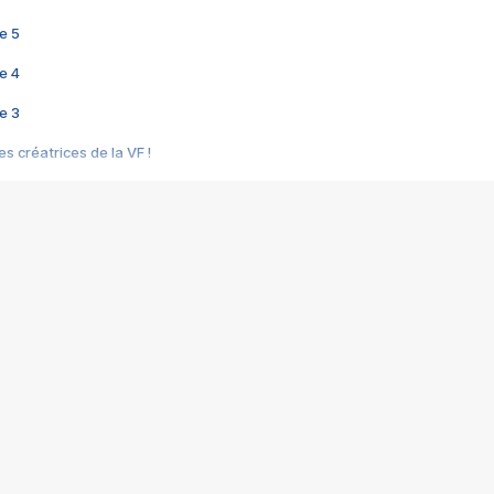
e 5
e 4
e 3
s créatrices de la VF !
e 2
e 1
e Mektoub My Love arrive enfin ! Rencontre avec Shaïn Boumedine et Sal
i : après Toni en famille
elle réalise le bouleversant Dites lui que je l'aime
ais ! Rencontre autour de Vie privée de Rebecca Zlotowski
 de Marguerite, Grave... Rencontre avec Ella Rumpf
 Les Rêveurs, un film intime sur la santé mentale