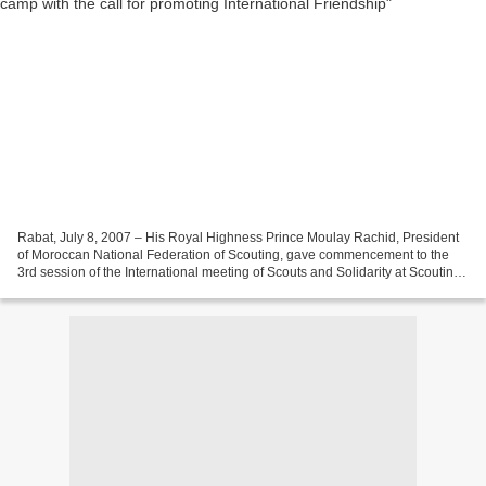
Rabat, July 8, 2007 – His Royal Highness Prince Moulay Rachid, President
of Moroccan National Federation of Scouting, gave commencement to the
3rd session of the International meeting of Scouts and Solidarity at Scouting
Headquarters in Rabat. To mark...