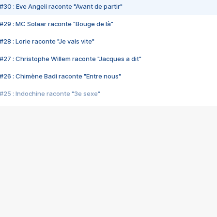
#30 : Eve Angeli raconte "Avant de partir"
#29 : MC Solaar raconte "Bouge de là"
28 : Lorie raconte "Je vais vite"
#27 : Christophe Willem raconte "Jacques a dit"
#26 : Chimène Badi raconte "Entre nous"
#25 : Indochine raconte "3e sexe"
#24 : Zaho raconte "C'est chelou"
#23 : Patrick Bruel raconte "Au café des délices"
#22 : Kyo raconte "Le chemin"
#21 : Nolwenn Leroy raconte "Cassé"
#20 : Patrick Hernandez raconte "Born to be alive"
#19 : Lorie raconte "Près de moi"
#18 : Michael Jones raconte "A nos actes manqués" (avec Jean-Jacque