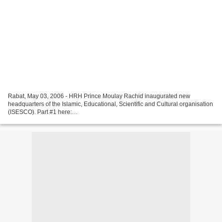
Rabat, May 03, 2006 - HRH Prince Moulay Rachid inaugurated new
headquarters of the Islamic, Educational, Scientific and Cultural organisation
(ISESCO). Part #1 here:
http://kingofhearts.canalblog.com/archives/2006/05/03/1812406.html#comm
ents