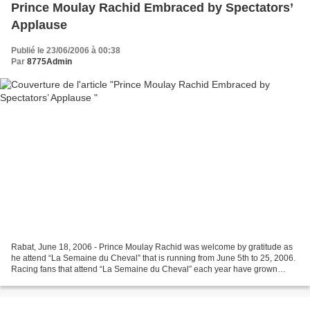
Prince Moulay Rachid Embraced by Spectators’
Applause
Publié le 23/06/2006 à 00:38
Par
8775Admin
Rabat, June 18, 2006 - Prince Moulay Rachid was welcome by gratitude as
he attend “La Semaine du Cheval” that is running from June 5th to 25, 2006.
Racing fans that attend “La Semaine du Cheval” each year have grown
accustomed to seeing members of the...