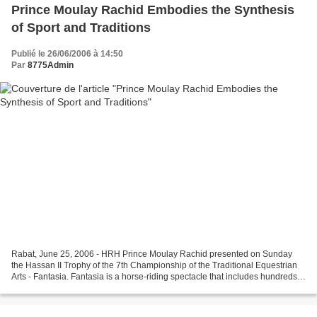
Prince Moulay Rachid Embodies the Synthesis
of Sport and Traditions
Publié le 26/06/2006 à 14:50
Par
8775Admin
Rabat, June 25, 2006 - HRH Prince Moulay Rachid presented on Sunday
the Hassan II Trophy of the 7th Championship of the Traditional Equestrian
Arts - Fantasia. Fantasia is a horse-riding spectacle that includes hundreds
of charging horsemen and horsewomen...