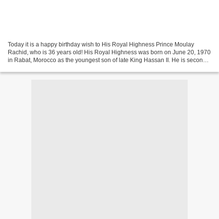
Today it is a happy birthday wish to His Royal Highness Prince Moulay
Rachid, who is 36 years old! His Royal Highness was born on June 20, 1970
in Rabat, Morocco as the youngest son of late King Hassan II. He is second
in line to the Alaouite throne....